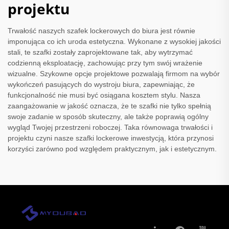
projektu
Trwałość naszych szafek lockerowych do biura jest równie
imponująca co ich uroda estetyczna. Wykonane z wysokiej jakości
stali, te szafki zostały zaprojektowane tak, aby wytrzymać
codzienną eksploatację, zachowując przy tym swój wrażenie
wizualne. Szykowne opcje projektowe pozwalają firmom na wybór
wykończeń pasujących do wystroju biura, zapewniając, że
funkcjonalność nie musi być osiągana kosztem stylu. Nasza
zaangażowanie w jakość oznacza, że te szafki nie tylko spełnią
swoje zadanie w sposób skuteczny, ale także poprawią ogólny
wygląd Twojej przestrzeni roboczej. Taka równowaga trwałości i
projektu czyni nasze szafki lockerowe inwestycją, która przynosi
korzyści zarówno pod względem praktycznym, jak i estetycznym.