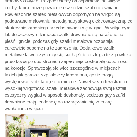
środowiskowych. Rozpoczniemy od odporności na wilgoć —
cechy, która może poważnie uszkodzić szafki drewniane.
Powierzchnie szafek metalowych odpornych na wilgoć są
poddawane malowaniu metodą natryskową elektrostatyczną, co
skutecznie zapobiega przedostawaniu się wilgoci. W wilgotnym
lub deszczowym klimacie szafki drewniane są narażone na
pleśń i gnicie, podczas gdy szafki metalowe pozostają
całkowicie odporne na te zagrożenia. Dodatkowo szafki
metalowe łatwo czyszczy się suchą ściereczką, a te z powłoką
proszkową po obu stronach zapewniają doskonałą odporność
na korozję. Sprawdzają się więc szczególnie w miejscach
takich jak garaże, szpitale czy laboratoria, gdzie mogą
występować substancje chemiczne. Nawet w środowiskach o
wysokiej wilgotności szafki metalowe zachowują swój kształt i
estetyczny wygląd w sposób doskonały, podczas gdy szafki
drewniane mają tendencję do rozprężania się w miarę
wchłaniania wilgoci.