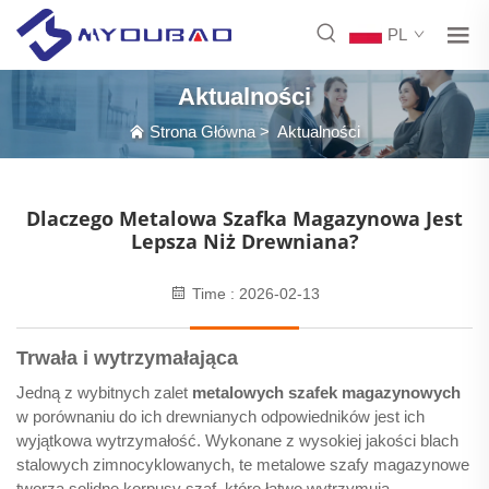
PL
Aktualności
Strona Główna
>
Aktualności
Dlaczego Metalowa Szafka Magazynowa Jest
Lepsza Niż Drewniana?
Time : 2026-02-13
Trwała i wytrzymałająca
Jedną z wybitnych zalet
metalowych szafek magazynowych
w porównaniu do ich drewnianych odpowiedników jest ich
wyjątkowa wytrzymałość. Wykonane z wysokiej jakości blach
stalowych zimnocyklowanych, te metalowe szafy magazynowe
tworzą solidne korpusy szaf, które łatwo wytrzymują