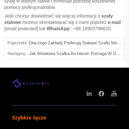
szafę w dobrym stanie i eliminuje potrzebę kosztownej
pomocy profesjonalistów.
Jeśli chcesz dowiedzieć się więcej informacji o
szafy
stalowe
możesz skontaktować się z nami poprzez
e-mail
:
[email protected]
lub
WhatsApp
: +86 18903798620.
Poprzedni:
Dlaczego Zakłady Preferują Stalowe Szafki Metalowe Do Przechowywania Rzeczy Pracowników?
Następny :
Jak Metalowa Szafka Archiwum Pomaga W Organizacji Dokumentów Biurowych?
Szybkie łącze