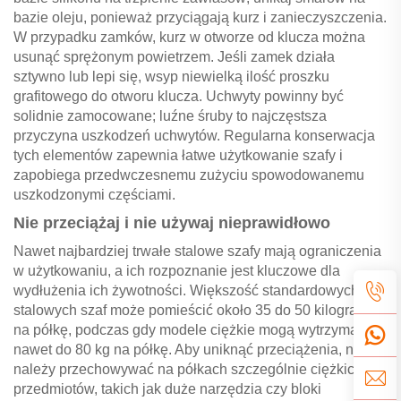
bazie oleju, ponieważ przyciągają kurz i zanieczyszczenia.
W przypadku zamków, kurz w otworze od klucza można
usunąć sprężonym powietrzem. Jeśli zamek działa
sztywno lub lepi się, wsyp niewielką ilość proszku
grafitowego do otworu klucza. Uchwyty powinny być
solidnie zamocowane; luźne śruby to najczęstsza
przyczyna uszkodzeń uchwytów. Regularna konserwacja
tych elementów zapewnia łatwe użytkowanie szafy i
zapobiega przedwczesnemu zużyciu spowodowanemu
uszkodzonymi częściami.
Nie przeciążaj i nie używaj nieprawidłowo
Nawet najbardziej trwałe stalowe szafy mają ograniczenia
w użytkowaniu, a ich rozpoznanie jest kluczowe dla
wydłużenia ich żywotności. Większość standardowych
stalowych szaf może pomieścić około 35 do 50 kilogramów
na półkę, podczas gdy modele ciężkie mogą wytrzymać
nawet do 80 kg na półkę. Aby uniknąć przeciążenia, nie
należy przechowywać na półkach szczególnie ciężkich
przedmiotów, takich jak duże narzędzia czy bloki