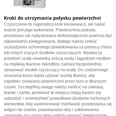
Kroki do utrzymania połysku powierzchni
Czyszczenie to najprostszy krok konserwacji, ale nadal
ważne jest jego wykonanie. Powierzchnia pokryta
proszkowo lub natryskiwana elektrostatycznie powinna być
odpowiednio pielęgnowana, dlatego należy unikać
uszkadzania ochronnego powłokowania za pomocą chloru
lub innych żrących środków czyszczących. Wystarczy
przetrzeć szafę niewielką ilością wody i łagodnym mydłem
na miękkiej tkaninie mikrofibry, zamiast bezpośrednio
sprayować środek czyszczący na szafę. Do codziennego
usuwania kurzu lepiej używać suchej tkaniny, aby
zapobiec rysowaniu powierzchni przez kurz w dłuższym
czasie. Szczególną uwagę należy zwrócić na zawiasy,
klamki i zamki, ponieważ te miejsca mogą bardzo się
zabrudzić i uniemożliwić prawidłowe działanie ruchomych
elementów. Aby wyeliminować możliwość przedostania się
wilgoci do szwów, powstawania rdzy i zaklinowania
zawiasów, po czyszczeniu należy osuszyć powierzchnię