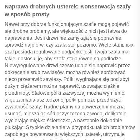
Naprawa drobnych usterek: Konserwacja szafy
w sposób prosty
Nawet przy dobrze funkcjonującym szafie mogą pojawić
się drobne problemy, ale większość z nich jest łatwa do
naprawienia. Jeśli drzwi nie zamykają się poprawnie,
sprawdź najpierw, czy szafa stoi poziomo. Wiele stальных
szaf posiada regulowane podpórki; jeśli Twoja szafa ma
takie, dostosuj je, aby szafa stała równo na podłodze.
Niewyregulowane drzwi często udaje się naprawić przez
dokręcenie śrub zawiasów, można również spróbować
nieco przestawić zawiasy. Półki wyginające się pod zbyt
dużym ciężarem można naprawić, usuwając ciężkie
przedmioty. Stalowe półki zazwyczaj można wymienić,
więc zamiana uszkodzonej półki pomoże przedłużyć
żywotność szafy. Trudne plamy na powierzchni można
usunąć, mieszając sód oczyszczoną z wodą, delikatnie
wycierając miękką ściereczką, a następnie dokładnie
płukając. Szybkie działanie w przypadku takich problemów
zapobiega powstawaniu większych usterek, utrzymuje