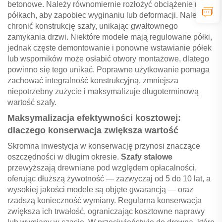
betonowe. Należy równomiernie rozłożyć obciążenie na
półkach, aby zapobiec wyginaniu lub deformacji. Należy
chronić konstrukcję szafy, unikając gwałtownego
zamykania drzwi. Niektóre modele mają regulowane półki,
jednak częste demontowanie i ponowne wstawianie półek
lub wsporników może osłabić otwory montażowe, dlatego
powinno się tego unikać. Poprawne użytkowanie pomaga
zachować integralność konstrukcyjną, zmniejsza
niepotrzebny zużycie i maksymalizuje długoterminową
wartość szafy.
Maksymalizacja efektywności kosztowej:
dlaczego konserwacja zwiększa wartość
Skromna inwestycja w konserwację przynosi znaczące
oszczędności w długim okresie.
Szafy stalowe
przewyższają drewniane pod względem opłacalności,
oferując dłuższą żywotność — zazwyczaj od 5 do 10 lat, a
wysokiej jakości modele są objęte gwarancją — oraz
rzadszą konieczność wymiany. Regularna konserwacja
zwiększa ich trwałość, ograniczając kosztowne naprawy