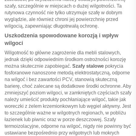
szafy, szczególnie w miejscach o dużej wilgotności. Ta
rutynowa czynność nie tylko utrzymuje szafę w dobrym
wyglądzie, ale również chroni jej powierzchnię przed
wilgocią, zapewniając długotrwałą ochronę.
Uszkodzenia spowodowane korozją i wpływ
wilgoci
Wilgotność to główne zagrożenie dla mebli stalowych,
jednak dzięki odpowiednim środkom ostrożności korozję
można skutecznie zapobiegać.
Szafy stalowe
pokrycia
fosforanowe nanoszone metodą elektrostatyczną, odporne
na wilgoć i bez zawartości PCV, stanowią skuteczną
barierę, choć zalecane są dodatkowe środki ochronne. Aby
zmniejszyć poziom wilgoci, w zamkniętych częściach szafy
należy umieścić produkty pochłaniające wilgoć, takie jak
woreczki z żelem krzemionkowym lub węgiel aktywny. Jest
to szczególnie ważne w wilgotnych regionach, w pobliżu
łazienek lub piwnic oraz w porze deszczowej. Szafy
termoizolacyjne, odporne na wilgoć, nigdy nie powinny być
ustawiane bezpośrednio przy wilgotnych lub mokrych