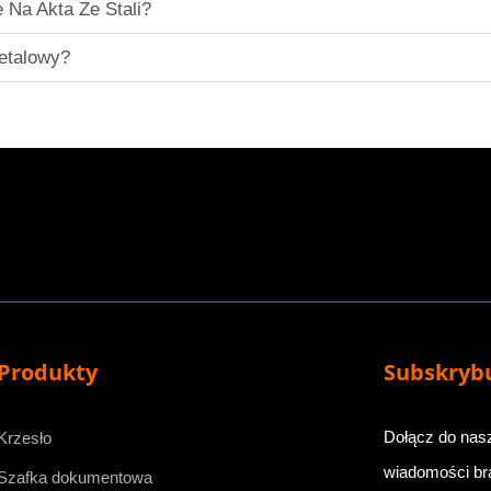
Na Akta Ze Stali?
etalowy?
Produkty
Subskrybu
Dołącz do nas
Krzesło
wiadomości bra
Szafka dokumentowa