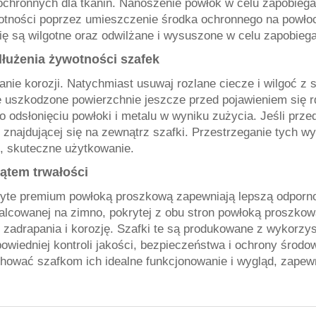
hronnych dla tkanin. Nanoszenie powłok w celu zapobiegani
otności poprzez umieszczenie środka ochronnego na powło
ę są wilgotne oraz odwilżane i wysuszone w celu zapobiega
łużenia żywotności szafek
nie korozji. Natychmiast usuwaj rozlane ciecze i wilgoć z 
 uszkodzone powierzchnie jeszcze przed pojawieniem się rdz
to odsłonięciu powłoki i metalu w wyniku zużycia. Jeśli prze
ki znajdującej się na zewnątrz szafki. Przestrzeganie tyc
e, skuteczne użytkowanie.
kątem trwałości
okryte premium powłoką proszkową zapewniają lepszą odporn
lcowanej na zimno, pokrytej z obu stron powłoką proszkową
 zadrapania i korozję. Szafki te są produkowane z wykorzy
iedniej kontroli jakości, bezpieczeństwa i ochrony środow
hować szafkom ich idealne funkcjonowanie i wygląd, zapew
.