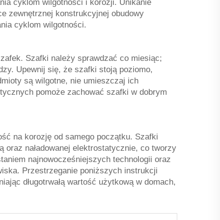
a cyklom wilgotności i korozji. Unikanie
ce zewnętrznej konstrukcyjnej obudowy
nia cyklom wilgotności.
szafek. Szafki należy sprawdzać co miesiąc;
y. Upewnij się, że szafki stoją poziomo,
dmioty są wilgotne, nie umieszczaj ich
h wytycznych pomoże zachować szafki w dobrym
ość na korozję od samego początku. Szafki
 oraz naładowanej elektrostatycznie, co tworzy
staniem najnowocześniejszych technologii oraz
iska. Przestrzeganie poniższych instrukcji
niając długotrwałą wartość użytkową w domach,