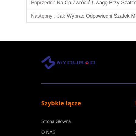
Poprzedni:
Na Co Zwrócić Uwagę Przy Szafce 
Następny :
Jak Wybrać Odpowiedni Szafek M
Szybkie łącze
Strona Główna
O NAS