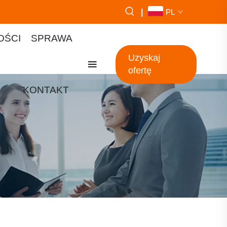
|
PL
OŚCI
SPRAWA
Uzyskaj
ofertę
KONTAKT