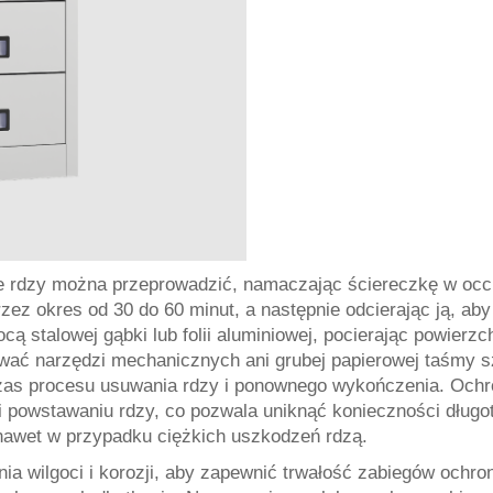
 rdzy można przeprowadzić, namaczając ściereczkę w occie
rzez okres od 30 do 60 minut, a następnie odcierając ją, ab
stalowej gąbki lub folii aluminiowej, pocierając powierzchn
wać narzędzi mechanicznych ani grubej papierowej taśmy s
zas procesu usuwania rdzy i ponownego wykończenia. Ochron
i powstawaniu rdzy, co pozwala uniknąć konieczności długo
awet w przypadku ciężkich uszkodzeń rdzą.
ia wilgoci i korozji, aby zapewnić trwałość zabiegów och