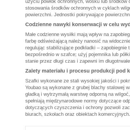
użyciu powłok ochronnych, wosku lub środków oc
stosowania środków ochronnych w cyklach wilg
powierzchni. Jednostki pokrywające powierzchni
Codzienne nawyki konserwacji w celu wyd
Małe codzienne wysiłki mają wpływ na zapobiega
farbę odświeżającą należy nanosić na widocznie
regulując stabilizujące podkładki – zapobiegnie 
bezpośrednio w szafce; użyj pojemnika lub pół
stanie przez długi czas i zapewni im długotrwał
Zalety materiału i procesu produkcji pod 
Szafki wykonane ze stali wysokiej jakości i p
Youbao są wykonane z grubej blachy stalowej wa
gładką i wytrzymałą warstwę odporną na wilgoć,
spełniają międzynarodowe normy dotyczące odpow
dotyczących czyszczenia i ochrony pozwoli zac
biurach, szkołach oraz obiektach komercyjnych