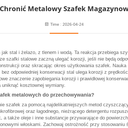
 I Chronić Metalowy Szafek Magazynow
Time : 2026-04-24
 jak stal i żelazo, z tlenem i wodą. Ta reakcja przebiega s
sze szafki stalowe zaczną ulegać korozji, jeśli nie będą o
onstrukcji oraz skracając okres użytkowania szafek. Nauka 
; bez odpowiedniej konserwacji stal ulega korozji z prędko
owe znaczenie zapobiegania korozji i prawidłowej konserwa
a uniknąć kosztownej wymiany.
 szafek metalowych do przechowywania?
e szafek za pomocą najdelikatniejszych metod czyszczący
ikrofibrowej oraz łagodnego, nieżrącego detergentu rozpusz
k, a także oleje i inne substancje przywarające do powierz
nylonowymi włoskami. Zachowaj ostrożność przy stosowani