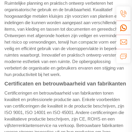
Ruimtelijke planning en praktisch ontwerp verbeteren het
organisatorische gebruik en de bruikbaarheid. Kwalitatief
hoogwaardige metalen kluisjes zijn voorzien van planken en
indelingen die kunnen worden aangepast aan verschillende
items, van kleding en tassen tot documenten en gereedschap.
Ontwerpen met afgeronde hoeken zijn veiliger en verminderen
het risico op verwondingen, terwijl hun compacte vorm een
veilig en efficiënt gebruik van de vloeroppervlakte in beperkte
ruimtes waarborgt. Innovatief en praktisch ontwerp versterkt de
moderne esthetiek van een ruimte. De opbergoplossing
verbetert de organisatie en gebruikers ervaren een stijging van
hun productiviteit bij het werk.
Certificaten en betrouwbaarheid van fabrikanten
Certificeringen en betrouwbaarheid van fabrikanten tonen
kwaliteit en professionele productie aan. Enkele voorbeelden
van certificeringen die kwaliteit in de productie beschrijven, zijn
ISO 9001, ISO 14001 en ISO 45001. Andere certificeringen die
kwalitatieve productie beschrijven, zijn CE, ROHS en een
vijfsterrenklantenservice na verkoop. Betrouwbare fabrikanten
voeren strenge inspecties uit op hun producten om lage-