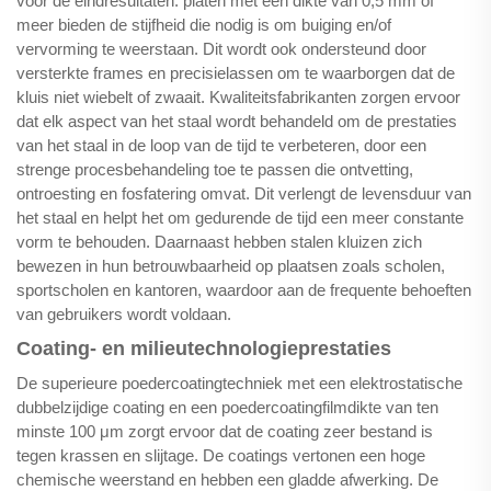
voor de eindresultaten: platen met een dikte van 0,5 mm of
meer bieden de stijfheid die nodig is om buiging en/of
vervorming te weerstaan. Dit wordt ook ondersteund door
versterkte frames en precisielassen om te waarborgen dat de
kluis niet wiebelt of zwaait. Kwaliteitsfabrikanten zorgen ervoor
dat elk aspect van het staal wordt behandeld om de prestaties
van het staal in de loop van de tijd te verbeteren, door een
strenge procesbehandeling toe te passen die ontvetting,
ontroesting en fosfatering omvat. Dit verlengt de levensduur van
het staal en helpt het om gedurende de tijd een meer constante
vorm te behouden. Daarnaast hebben stalen kluizen zich
bewezen in hun betrouwbaarheid op plaatsen zoals scholen,
sportscholen en kantoren, waardoor aan de frequente behoeften
van gebruikers wordt voldaan.
Coating- en milieutechnologieprestaties
De superieure poedercoatingtechniek met een elektrostatische
dubbelzijdige coating en een poedercoatingfilmdikte van ten
minste 100 μm zorgt ervoor dat de coating zeer bestand is
tegen krassen en slijtage. De coatings vertonen een hoge
chemische weerstand en hebben een gladde afwerking. De