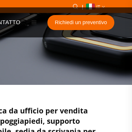
|
IT
NTATTO
Richiedi un preventivo
a da ufficio per vendita
 poggiapiedi, supporto
ile, sedia da scrivania per