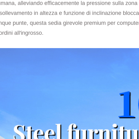
 umana, alleviando efficacemente la pressione sulla zon
i sollevamento in altezza e funzione di inclinazione bloccab
que punte, questa sedia girevole premium per computer è 
rdini all'ingrosso.