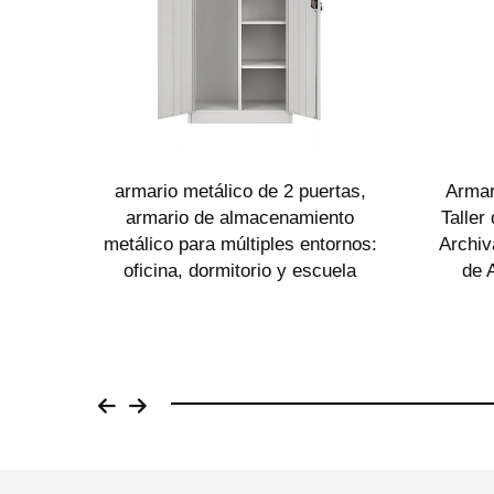
n 3
armario metálico de 2 puertas,
Armar
io de
armario de almacenamiento
Taller
dante
metálico para múltiples entornos:
Archiv
torio,
oficina, dormitorio y escuela
de 
lmente