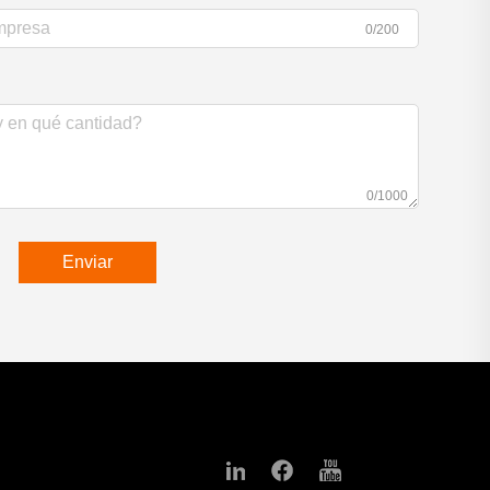
0/200
0/1000
Enviar