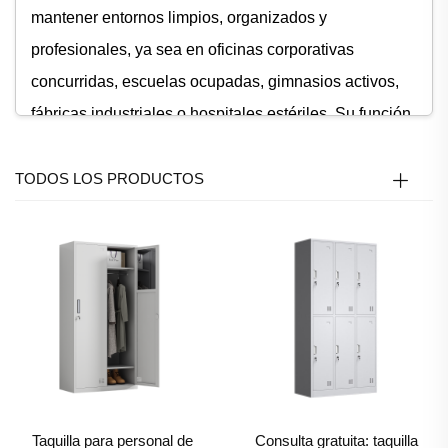
mantener entornos limpios, organizados y
profesionales, ya sea en oficinas corporativas
concurridas, escuelas ocupadas, gimnasios activos,
fábricas industriales o hospitales estériles. Su función
es múltiple: en las oficinas, el Locker Metálico
proporciona a los empleados un espacio dedicado
TODOS LOS PRODUCTOS
para guardar artículos personales como bolsos,
portátiles, abrigos o bento, eliminando el desorden de
los puestos de trabajo y fomentando un ambiente
concentrado. Para la seguridad documental, modelos
especializados de Lockers Metálicos con cerraduras
reforzadas protegen archivos sensibles, contratos o
datos confidenciales, garantizando el cumplimiento de
las normas de privacidad en sectores como finanzas o
Taquilla para personal de
Consulta gratuita: taquilla