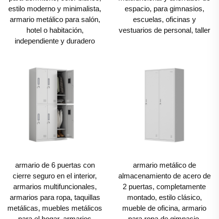
integridad estructural; pueden agrietarse con presión
estilo moderno y minimalista,
espacio, para gimnasios,
armario metálico para salón,
escuelas, oficinas y
mínima, desvanecerse bajo la luz solar y ofrecer poca
hotel o habitación,
vestuarios de personal, taller
resistencia a intentos de entrada forzada. El Locker
independiente y duradero
Metálico, por el contrario, está diseñado para durar.
Fabricado en acero laminado en frío de alta calidad,
cuenta con una estructura robusta que soporta el
desgaste diario, impactos y agentes ambientales,
convirtiéndolo en un elemento esencial en oficinas,
escuelas, gimnasios, fábricas, hospitales e
instituciones públicas. Más allá de su durabilidad, el
armario de 6 puertas con
Locker Metálico combina a la perfección funcionalidad
armario metálico de
cierre seguro en el interior,
almacenamiento de acero de
práctica y estética moderna: disponible en tonos
armarios multifuncionales,
2 puertas, completamente
neutros elegantes como negro, gris o blanco, se
armarios para ropa, taquillas
montado, estilo clásico,
metálicas, muebles metálicos
mueble de oficina, armario
adapta a cualquier diseño interior, desde oficinas
para el hogar, armarios
para ropa de gimnasio,