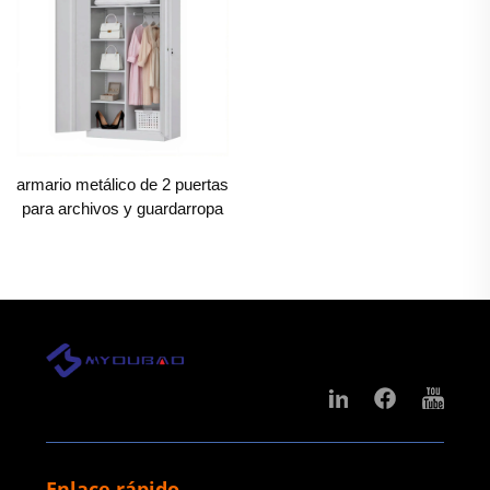
resistente que el acero laminado en caliente. Esto
otorga al Locker Metálico una resistencia inigualable a
daños físicos: puede soportar golpes accidentales de
sillas de oficina, arañazos de herramientas en fábricas
o la apertura y cierre diarios de puertas en escuelas,
armario metálico de 2 puertas
todo sin mostrar signos de desgaste. A diferencia de
para archivos y guardarropa
los lockers de madera que absorben humedad y se
deforman en gimnasios o hospitales húmedos, el
Locker Metálico permanece estructuralmente sólido,
incluso en entornos con temperaturas cambiantes o
alta humedad. Los lockers de plástico, que con el
tiempo se vuelven frágiles, a menudo se agrietan
cuando están expuestos a objetos pesados o
impactos, pero el marco de acero del Locker Metálico
Enlace rápido