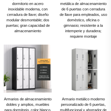
dormitorio en acero
metálica de almacenamiento
salud. Incluso en entornos industriales, el Locker
inoxidable moderna, con
de 6 puertas con cerradura
Metálico resulta invaluable, ofreciendo un lugar
cerradura de llave; diseño
de llave para empleados, uso
modular desmontable; dos
doméstico, oficina o
seguro donde los trabajadores pueden guardar
puertas; gran capacidad de
gimnasio; resistente a la
herramientas, equipos de protección o efectos
almacenamiento
intemperie y duradera;
personales lejos de maquinaria pesada o materiales
requiere montaje
peligrosos.
Lo que distingue al Locker Metálico de las alternativas
tradicionales de madera o plástico es su firme
compromiso con el rendimiento. Los lockers de
madera, aunque estéticamente agradables en algunos
contextos, son propensos a deformarse, pudrirse o
sufrir infestaciones de plagas, especialmente en
Armarios de almacenamiento
Armario metálico moderno
ambientes húmedos como gimnasios o escuelas. Los
dobles y amplios, muebles
personalizado de 6 puertas,
lockers de plástico, aunque ligeros, carecen de
para dormitorio, color blanco,
multifuncional y ahorrador de