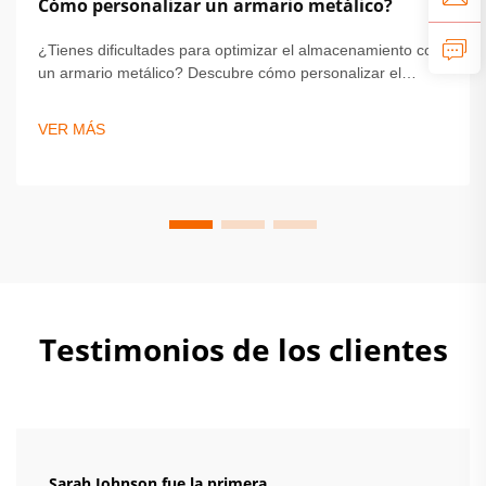
Cómo personalizar un armario metálico?
¿Tienes dificultades para optimizar el almacenamiento con
un armario metálico? Descubre cómo personalizar el
tamaño, la distribución y el acabado para lograr durabilidad
y estilo. Obtén consejos expertos sobre seguridad,
VER MÁS
personalización e instalación. Comienza a diseñar tu
solución ideal hoy mismo.
Testimonios de los clientes
Sarah Johnson fue la primera