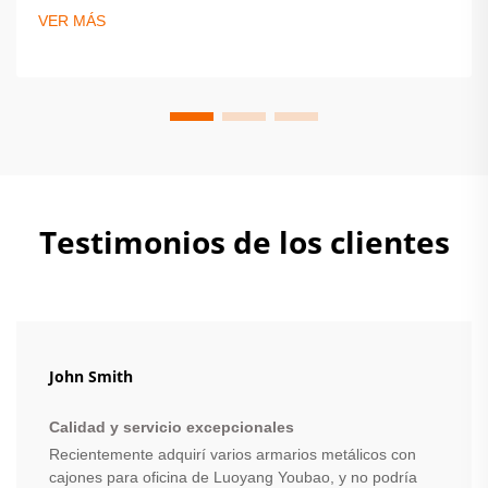
durabilidad, seguridad y eficiencia de espacio. Obtenga
VER MÁS
consejos expertos sobre cómo elegir la mejor solución de
taquillas hoy mismo.
Testimonios de los clientes
John Smith
Calidad y servicio excepcionales
Recientemente adquirí varios armarios metálicos con
cajones para oficina de Luoyang Youbao, y no podría