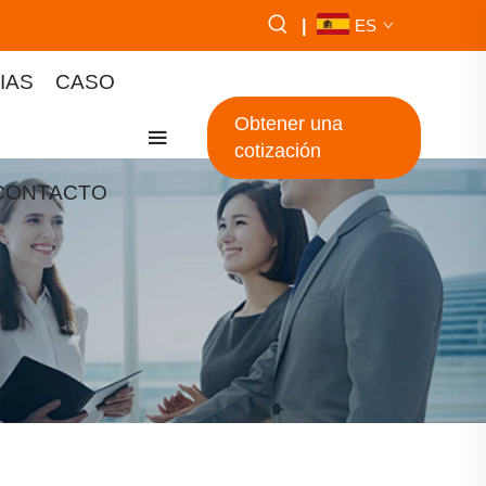
|
ES
IAS
CASO
Obtener una
cotización
CONTACTO