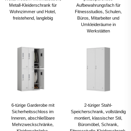
Stauraum für Bürobedarf wie Stifte, Notizbücher,
Metall-Kleiderschrank für
Aufbewahrungsfach für
Wohnzimmer und Hotel,
Fitnessstudios, Schulen,
Heftklammern und andere kleine Gegenstände, halten
freistehend, langlebig
Büros, Mitarbeiter und
die Arbeitsbereiche aufgeräumt und stellen sicher,
Umkleideräume in
Werkstätten
dass wichtige Werkzeuge leicht zugänglich sind.
Zusammen bilden diese drei Arten von
BÜROMÖBELn ein umfassendes Speichersystem,
das die Produktivität unterstützt, Ordnung bewahrt und
den praktischen sowie ästhetischen Anforderungen
moderner Büros gerecht wird.
2. Vorteilspunkte
2.1 Außergewöhnliche Haltbarkeit und
6-türige Garderobe mit
2-türiger Stahl-
Langlebigkeit
Sicherheitsschloss im
Speicherschrank, vollständig
Einer der bedeutendsten Vorteile von stahlbasierten
Inneren, abschließbare
montiert, klassischer Stil,
Mehrzweckschränke,
Büromöbel, Schrank,
BÜROMÖBELN (einschließlich Aktenschränken,
Kleiderschränke,
Fitnessstudio-Kleiderschrank,