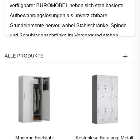
verfügbarer BÜROMÖBEL heben sich stahlbasierte
Aufbewahrungslösungen als unverzichtbare
Grundelemente hervor, wobei Stahlschränke, Spinde
und Schubladenschränke im Vordergrund stehen.
Diese spezifischen Arten von BÜROMÖBEL sind
keine bloßen Zusatzprodukte, sondern zentrale
ALLE PRODUKTE
Komponenten, die die grundlegenden Anforderungen
nach geordneter, sicherer und langlebiger Ablage in
Büros jeder Größe erfüllen – von kleinen Start-ups bis
hin zu großen Unternehmenszentralen.
Stahlschränke, eine zentrale Kategorie dieser
BÜROMÖBEL, sind dafür konzipiert, wichtige
Dokumente, Verträge und Unterlagen zu verstauen,
die für den Geschäftsablauf entscheidend sind. Im
Moderne Edelstahl-
Kostenlose Beratung: Metall-