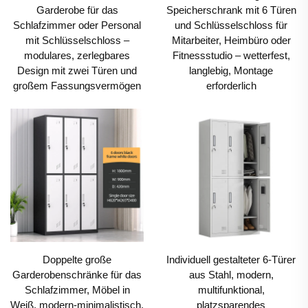
Garderobe für das
Speicherschrank mit 6 Türen
Gegensatz zu weniger stabilen Alternativen aus
Schlafzimmer oder Personal
und Schlüsselschloss für
Kunststoff oder Holz gewährleisten diese
mit Schlüsselschloss –
Mitarbeiter, Heimbüro oder
modulares, zerlegbares
Fitnessstudio – wetterfest,
Stahlschränke, dass sensible Informationen vor
Design mit zwei Türen und
langlebig, Montage
äußeren Beschädigungen und unbefugtem Zugriff
großem Fassungsvermögen
erforderlich
geschützt sind. Spinde, ein weiterer wesentlicher
Bestandteil dieses BÜROMÖBEL-Sortiments, erfüllen
die individuellen Ablagebedürfnisse der Mitarbeiter
und bieten einen sicheren Platz für Gegenstände wie
Taschen, Laptops, Mäntel und persönliche Artikel.
Dies reduziert nicht nur Unordnung an den
Arbeitsplätzen, sondern fördert auch das Sicherheits-
und Wohlbefinden der Belegschaft.
Doppelte große
Individuell gestalteter 6-Türer
Garderobenschränke für das
aus Stahl, modern,
Schubladenschränke, die dritte Hauptkomponente
Schlafzimmer, Möbel in
multifunktional,
dieses Stahl-BÜROMÖBEL-Trios, bieten vielseitigen
Weiß, modern-minimalistisch,
platzsparendes